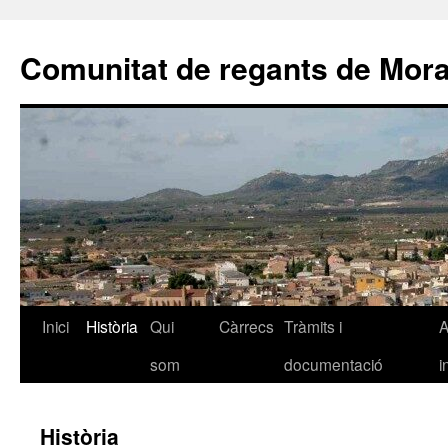
Comunitat de regants de Mora
Vés
Inici
Història
Qui
Càrrecs
Tràmits i
A
al
som
documentació
i
contingut
Història