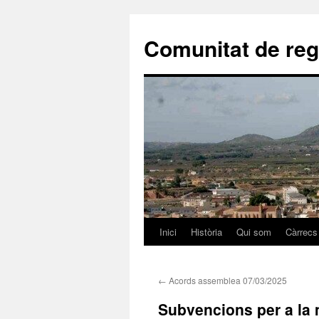
Comunitat de reg
Inici
Història
Qui som
Càrrecs
Vés
al
←
Acords assemblea 07/03/2025
contingut
Subvencions per a la 