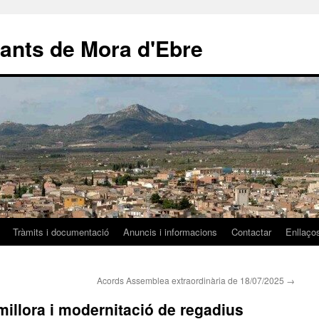
ants de Mora d'Ebre
Tràmits i documentació
Anuncis i informacions
Contactar
Enllaços
Acords Assemblea extraordinària de 18/07/2025
→
millora i modernitació de regadius