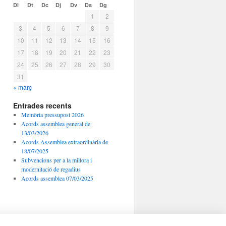
Dl
Dt
Dc
Dj
Dv
Ds
Dg
1
2
3
4
5
6
7
8
9
10
11
12
13
14
15
16
17
18
19
20
21
22
23
24
25
26
27
28
29
30
31
« març
Entrades recents
Memòria pressupost 2026
Acords assemblea general de
13/03/2026
Acords Assemblea extraordinària de
18/07/2025
Subvencions per a la millora i
modernitació de regadius
Acords assemblea 07/03/2025