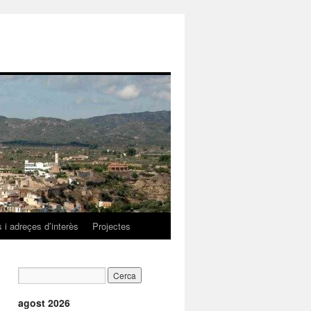
 i adreçes d’interès
Projectes
agost 2026