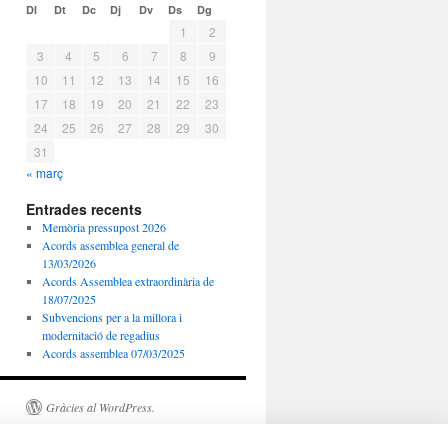
Dl
Dt
Dc
Dj
Dv
Ds
Dg
1
2
3
4
5
6
7
8
9
10
11
12
13
14
15
16
17
18
19
20
21
22
23
24
25
26
27
28
29
30
31
« març
Entrades recents
Memòria pressupost 2026
Acords assemblea general de
13/03/2026
Acords Assemblea extraordinària de
18/07/2025
Subvencions per a la millora i
modernitació de regadius
Acords assemblea 07/03/2025
Gràcies al WordPress.