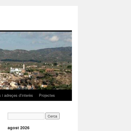
 i adreçes d’interès
Projectes
agost 2026