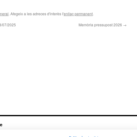
neral
. Afegeix a les adreces d'interès l'
enllaç permanent
.
8/07/2025
Memòria pressupost 2026
→
re