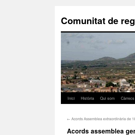
Comunitat de reg
Inici
Història
Qui som
Càrrecs
Vés
al
←
Acords Assemblea extraordinària de 1
contingut
Acords assemblea gen