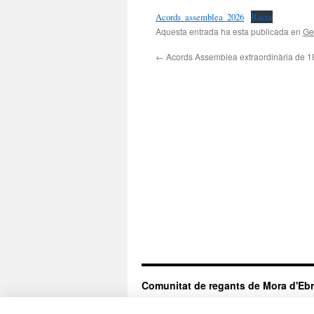
Acords_assemblea_2026
Baixa
Aquesta entrada ha esta publicada en
Ge
←
Acords Assemblea extraordinària de 1
Comunitat de regants de Mora d'Eb